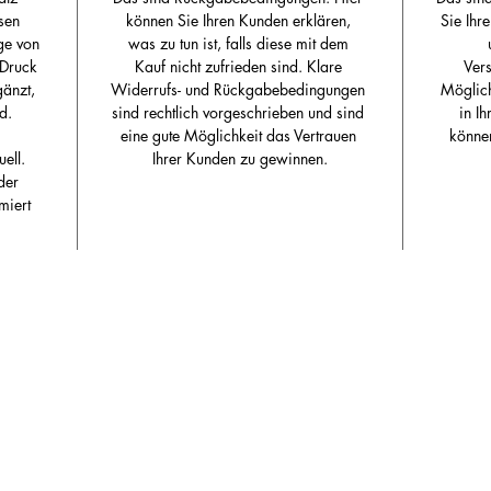
sen 
können Sie Ihren Kunden erklären, 
Sie Ihr
ge von 
was zu tun ist, falls diese mit dem 
 Druck 
Kauf nicht zufrieden sind. Klare 
Ver
änzt, 
Widerrufs- und Rückgabebedingungen 
Möglich
d.
sind rechtlich vorgeschrieben und sind 
in I
eine gute Möglichkeit das Vertrauen 
können
ell. 
Ihrer Kunden zu gewinnen.
der 
miert 