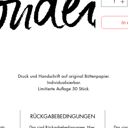
In
Druck und Handschrift auf original Büttenpapier.
Individualisierbar.
Limitierte Auflage 50 Stück.
Format 297 x 420 mm.
RÜCKGABEBEDINGUNGEN
atz 
Das sind Rückgabebedingungen. Hier 
Das sin