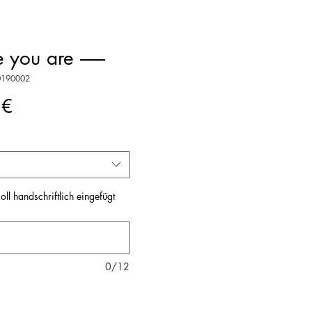
 you are –––
20190002
Preis
 €
ll handschriftlich eingefügt
0/12