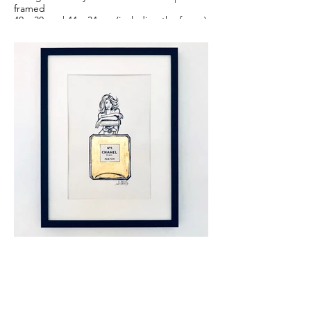
framed
40 x 30 cm | 44 x 34 cm (including the frame)