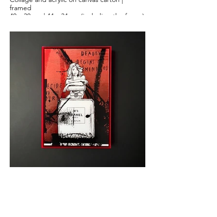
framed
40 x 30 cm | 44 x 34 cm (including the frame)